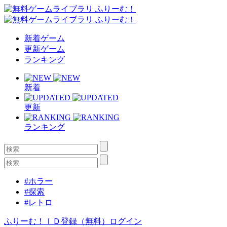
新着ゲーム
更新ゲーム
ランキング
新着
更新
ランキング
#ホラー
#探索
#レトロ
ふりーむ！ＩＤ登録（無料）
ログイン