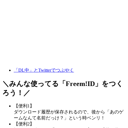
「DL中」とTwitterでつぶやく
＼みんな使ってる「
Freem!ID
」をつく
ろう！／
【便利1】
ダウンロード履歴が保存されるので、後から「あのゲ
ームなんて名前だっけ？」という時ベンリ！
【便利2】