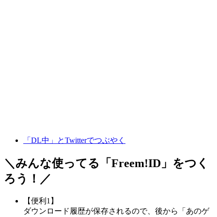
「DL中」とTwitterでつぶやく
＼みんな使ってる「
Freem!ID
」をつく
ろう！／
【便利1】
ダウンロード履歴が保存されるので、後から「あのゲ