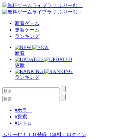
新着ゲーム
更新ゲーム
ランキング
新着
更新
ランキング
#ホラー
#探索
#レトロ
ふりーむ！ＩＤ登録（無料）
ログイン