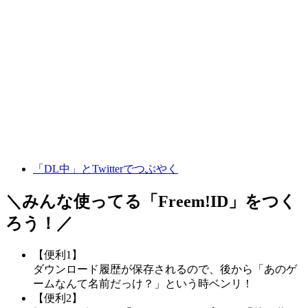
「DL中」とTwitterでつぶやく
＼みんな使ってる「
Freem!ID
」をつく
ろう！／
【便利1】
ダウンロード履歴が保存されるので、後から「あのゲ
ームなんて名前だっけ？」という時ベンリ！
【便利2】