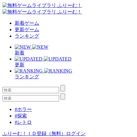
新着ゲーム
更新ゲーム
ランキング
新着
更新
ランキング
#ホラー
#探索
#レトロ
ふりーむ！ＩＤ登録（無料）
ログイン