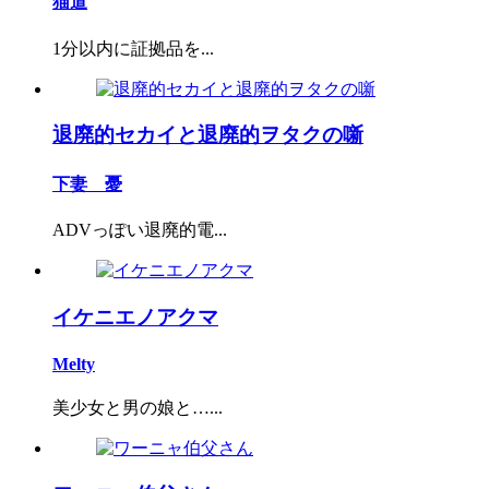
猫道
1分以内に証拠品を...
退廃的セカイと退廃的ヲタクの噺
下妻 憂
ADVっぽい退廃的電...
イケニエノアクマ
Melty
美少女と男の娘と…...