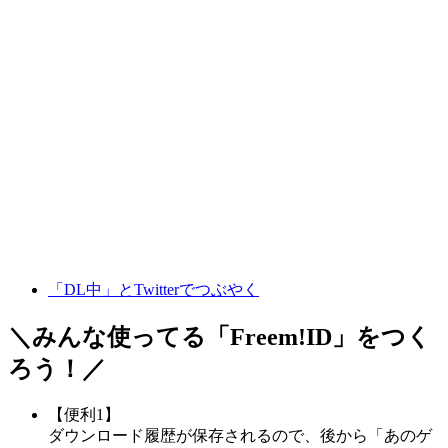
「DL中」とTwitterでつぶやく
＼みんな使ってる「
Freem!ID
」をつく
ろう！／
【便利1】
ダウンロード履歴が保存されるので、後から「あのゲ