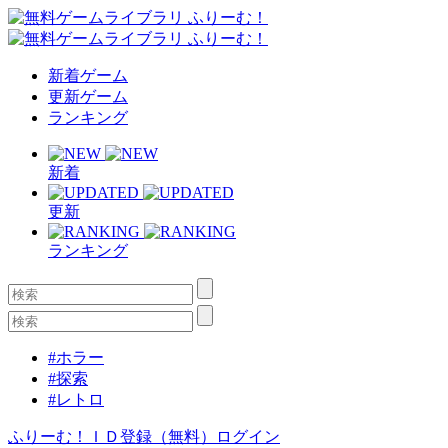
新着ゲーム
更新ゲーム
ランキング
新着
更新
ランキング
#ホラー
#探索
#レトロ
ふりーむ！ＩＤ登録（無料）
ログイン