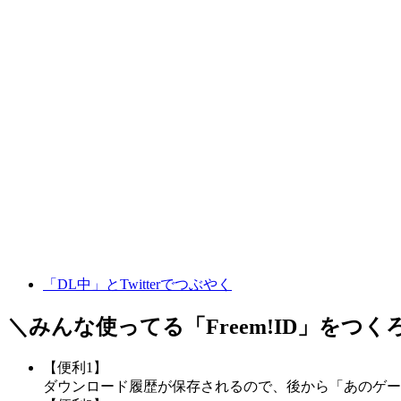
「DL中」とTwitterでつぶやく
＼みんな使ってる「
Freem!ID
」をつく
【便利1】
ダウンロード履歴が保存されるので、後から「あのゲー