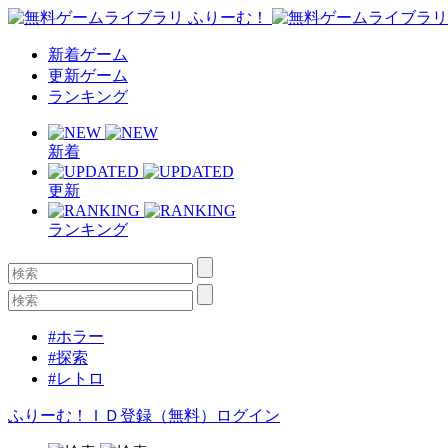
新着ゲーム
更新ゲーム
ランキング
新着
更新
ランキング
#ホラー
#探索
#レトロ
ふりーむ！ＩＤ登録（無料）
ログイン