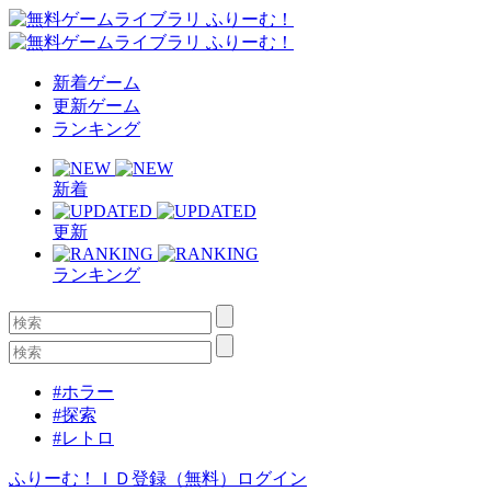
新着ゲーム
更新ゲーム
ランキング
新着
更新
ランキング
#ホラー
#探索
#レトロ
ふりーむ！ＩＤ登録（無料）
ログイン