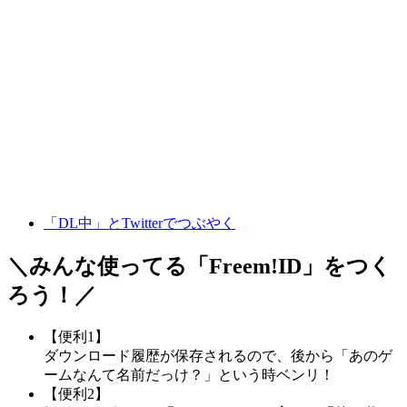
「DL中」とTwitterでつぶやく
＼みんな使ってる「
Freem!ID
」をつく
ろう！／
【便利1】
ダウンロード履歴が保存されるので、後から「あのゲ
ームなんて名前だっけ？」という時ベンリ！
【便利2】