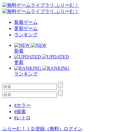
新着ゲーム
更新ゲーム
ランキング
新着
更新
ランキング
#ホラー
#探索
#レトロ
ふりーむ！ＩＤ登録（無料）
ログイン