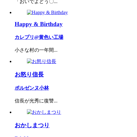
「おいでよどう〇...
Happy & Birthday
カレプリ@黄色い工場
小さな村の一年間...
お怒り信長
ポルゼンヌ小林
信長が光秀に復讐...
おかしまつり