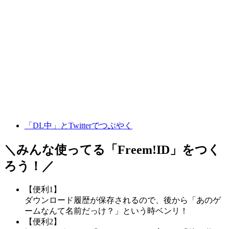
「DL中」とTwitterでつぶやく
＼みんな使ってる「
Freem!ID
」をつく
ろう！／
【便利1】
ダウンロード履歴が保存されるので、後から「あのゲ
ームなんて名前だっけ？」という時ベンリ！
【便利2】