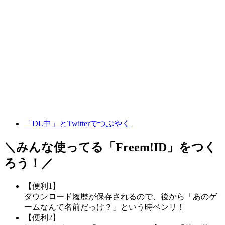
「DL中」とTwitterでつぶやく
＼みんな使ってる「
Freem!ID
」をつく
ろう！／
【便利1】
ダウンロード履歴が保存されるので、後から「あのゲ
ームなんて名前だっけ？」という時ベンリ！
【便利2】