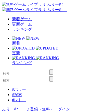
新着ゲーム
更新ゲーム
ランキング
新着
更新
ランキング
#ホラー
#探索
#レトロ
ふりーむ！ＩＤ登録（無料）
ログイン