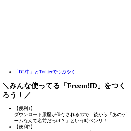
「DL中」とTwitterでつぶやく
＼みんな使ってる「
Freem!ID
」をつく
ろう！／
【便利1】
ダウンロード履歴が保存されるので、後から「あのゲ
ームなんて名前だっけ？」という時ベンリ！
【便利2】