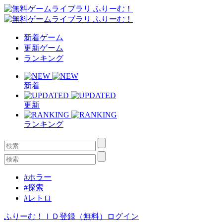
新着ゲーム
更新ゲーム
ランキング
新着
更新
ランキング
#ホラー
#探索
#レトロ
ふりーむ！ＩＤ登録（無料）
ログイン