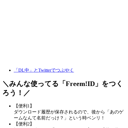
「DL中」とTwitterでつぶやく
＼みんな使ってる「
Freem!ID
」をつく
ろう！／
【便利1】
ダウンロード履歴が保存されるので、後から「あのゲ
ームなんて名前だっけ？」という時ベンリ！
【便利2】