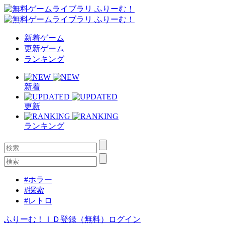
新着ゲーム
更新ゲーム
ランキング
新着
更新
ランキング
#ホラー
#探索
#レトロ
ふりーむ！ＩＤ登録（無料）
ログイン