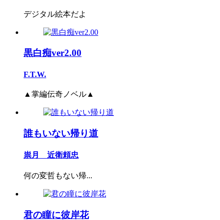
デジタル絵本だよ
黒白痴ver2.00
F.T.W.
▲掌編伝奇ノベル▲
誰もいない帰り道
祟月 近衛頼忠
何の変哲もない帰...
君の瞳に彼岸花