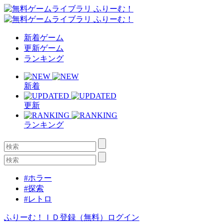
新着ゲーム
更新ゲーム
ランキング
新着
更新
ランキング
#ホラー
#探索
#レトロ
ふりーむ！ＩＤ登録（無料）
ログイン