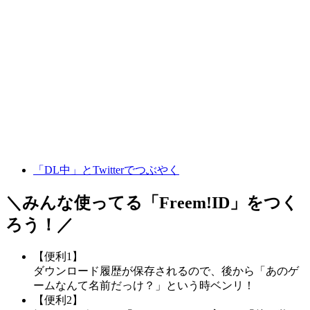
「DL中」とTwitterでつぶやく
＼みんな使ってる「
Freem!ID
」をつく
ろう！／
【便利1】
ダウンロード履歴が保存されるので、後から「あのゲ
ームなんて名前だっけ？」という時ベンリ！
【便利2】