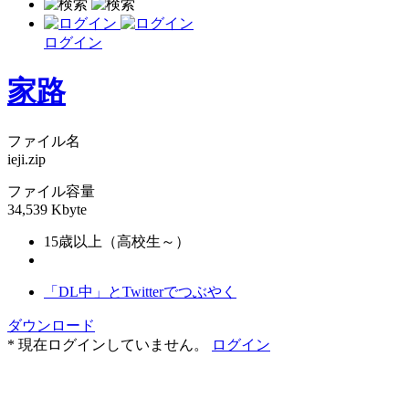
ログイン
家路
ファイル名
ieji.zip
ファイル容量
34,539 Kbyte
15歳以上（高校生～）
「DL中」とTwitterでつぶやく
ダウンロード
* 現在ログインしていません。
ログイン