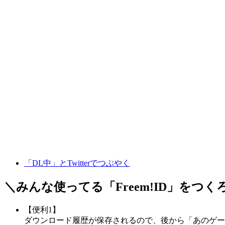
「DL中」とTwitterでつぶやく
＼みんな使ってる「
Freem!ID
」をつく
【便利1】
ダウンロード履歴が保存されるので、後から「あのゲー