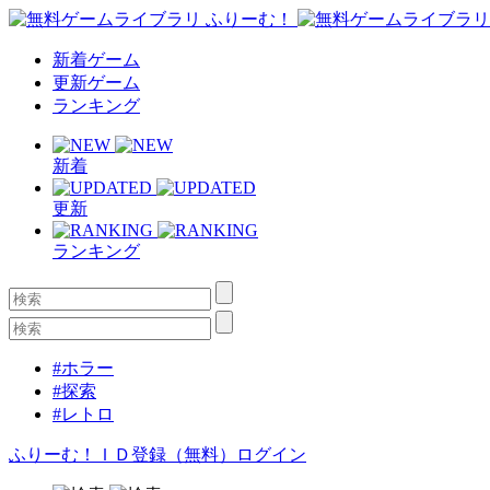
新着ゲーム
更新ゲーム
ランキング
新着
更新
ランキング
#ホラー
#探索
#レトロ
ふりーむ！ＩＤ登録（無料）
ログイン