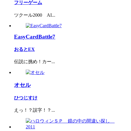
フリーゲーム
ツクール2000 AI...
EasyCardBattle7
おるとEX
伝説に挑め！カー...
オセル
ひつじすけ
えっ！？誤字！？...