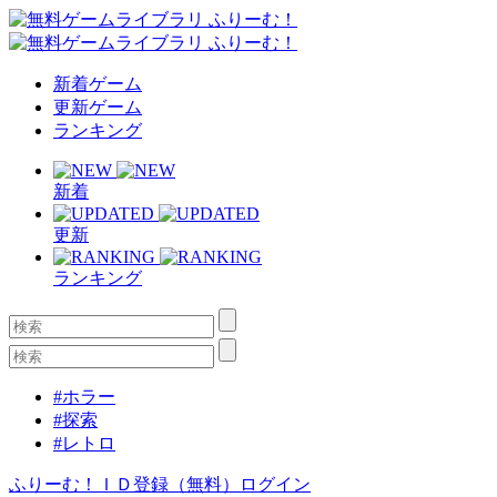
新着ゲーム
更新ゲーム
ランキング
新着
更新
ランキング
#ホラー
#探索
#レトロ
ふりーむ！ＩＤ登録（無料）
ログイン