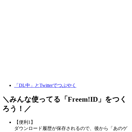
「DL中」とTwitterでつぶやく
＼みんな使ってる「
Freem!ID
」をつく
ろう！／
【便利1】
ダウンロード履歴が保存されるので、後から「あのゲ