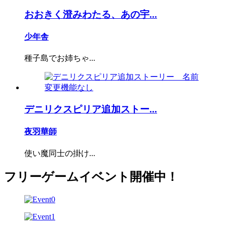
おおきく澄みわたる、あの宇...
少年舎
種子島でお姉ちゃ...
デニリクスピリア追加ストー...
夜羽華師
使い魔同士の掛け...
フリーゲームイベント開催中！