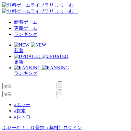
新着ゲーム
更新ゲーム
ランキング
新着
更新
ランキング
#ホラー
#探索
#レトロ
ふりーむ！ＩＤ登録（無料）
ログイン