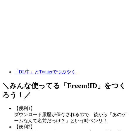
「DL中」とTwitterでつぶやく
＼みんな使ってる「
Freem!ID
」をつく
ろう！／
【便利1】
ダウンロード履歴が保存されるので、後から「あのゲ
ームなんて名前だっけ？」という時ベンリ！
【便利2】