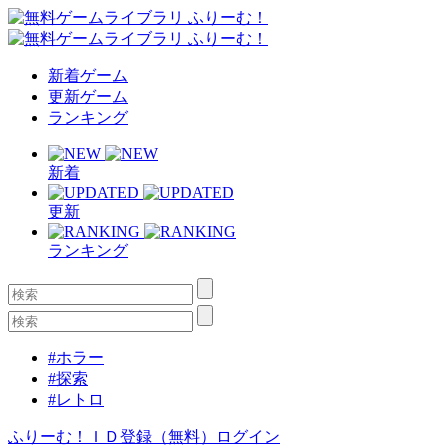
新着ゲーム
更新ゲーム
ランキング
新着
更新
ランキング
#ホラー
#探索
#レトロ
ふりーむ！ＩＤ登録（無料）
ログイン