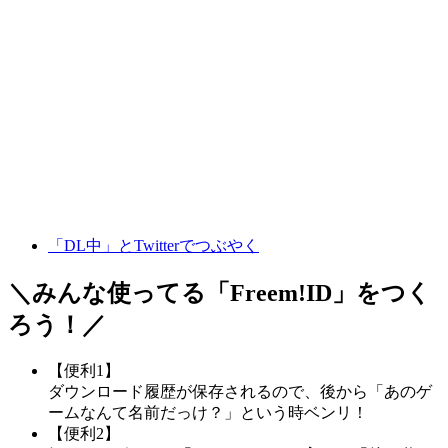
「DL中」とTwitterでつぶやく
＼みんな使ってる「
Freem!ID
」をつく
ろう！／
【便利1】
ダウンロード履歴が保存されるので、後から「あのゲ
ームなんて名前だっけ？」という時ベンリ！
【便利2】