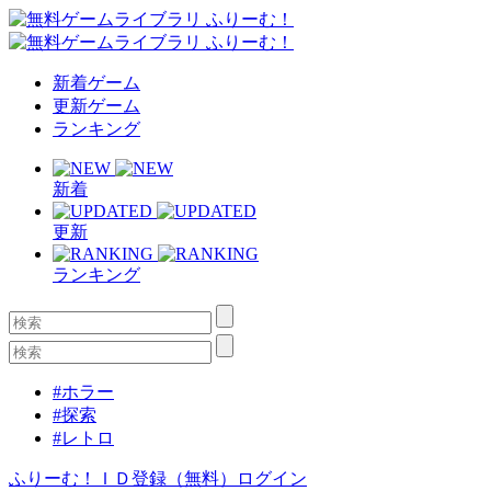
新着ゲーム
更新ゲーム
ランキング
新着
更新
ランキング
#ホラー
#探索
#レトロ
ふりーむ！ＩＤ登録（無料）
ログイン