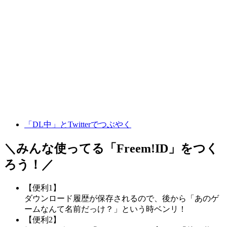
「DL中」とTwitterでつぶやく
＼みんな使ってる「
Freem!ID
」をつく
ろう！／
【便利1】
ダウンロード履歴が保存されるので、後から「あのゲ
ームなんて名前だっけ？」という時ベンリ！
【便利2】