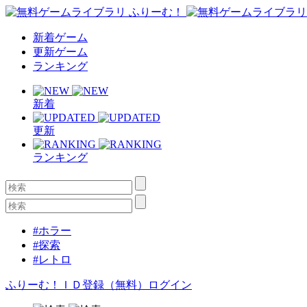
新着ゲーム
更新ゲーム
ランキング
新着
更新
ランキング
#ホラー
#探索
#レトロ
ふりーむ！ＩＤ登録（無料）
ログイン