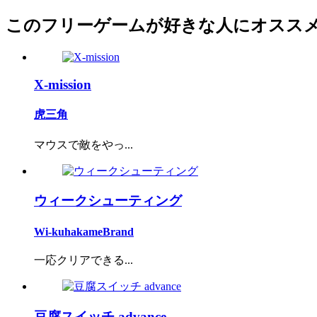
このフリーゲームが好きな人にオスス
X-mission
虎三角
マウスで敵をやっ...
ウィークシューティング
Wi-kuhakameBrand
一応クリアできる...
豆腐スイッチ advance