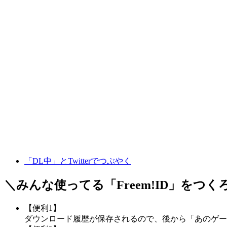
「DL中」とTwitterでつぶやく
＼みんな使ってる「
Freem!ID
」をつく
【便利1】
ダウンロード履歴が保存されるので、後から「あのゲー