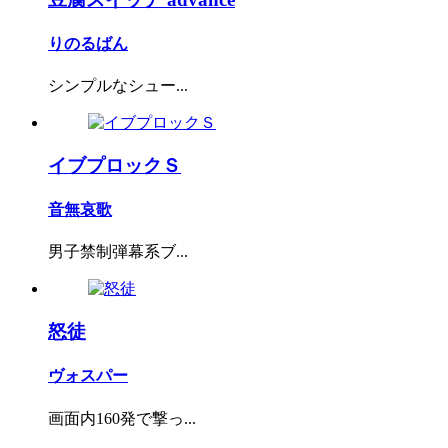
りのるばん
シンプルなシュー...
イブプロックＳ
音無哀歌
男子禁制弾幕系ブ...
怒徒
ヴォスパー
画面内160発で撃っ...