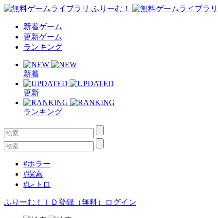
新着ゲーム
更新ゲーム
ランキング
新着
更新
ランキング
#ホラー
#探索
#レトロ
ふりーむ！ＩＤ登録（無料）
ログイン