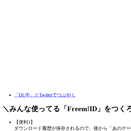
「DL中」とTwitterでつぶやく
＼みんな使ってる「
Freem!ID
」をつく
【便利1】
ダウンロード履歴が保存されるので、後から「あのゲー