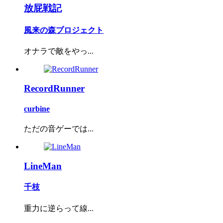
放屁戦記
風来の森プロジェクト
オナラで敵をやっ...
RecordRunner
curbine
ただの音ゲーでは...
LineMan
千枝
重力に逆らって線...