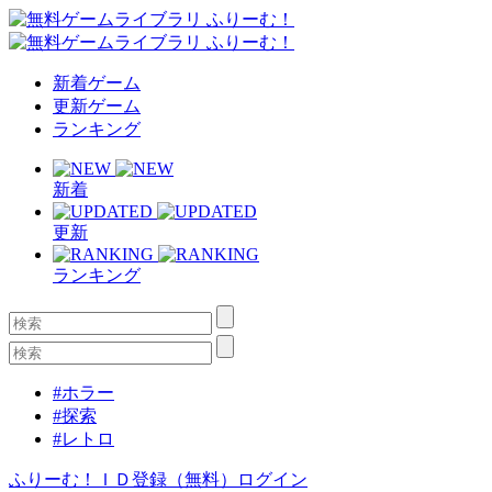
新着ゲーム
更新ゲーム
ランキング
新着
更新
ランキング
#ホラー
#探索
#レトロ
ふりーむ！ＩＤ登録（無料）
ログイン