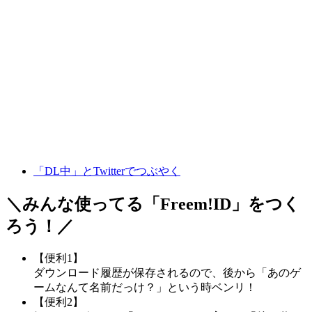
「DL中」とTwitterでつぶやく
＼みんな使ってる「
Freem!ID
」をつく
ろう！／
【便利1】
ダウンロード履歴が保存されるので、後から「あのゲ
ームなんて名前だっけ？」という時ベンリ！
【便利2】