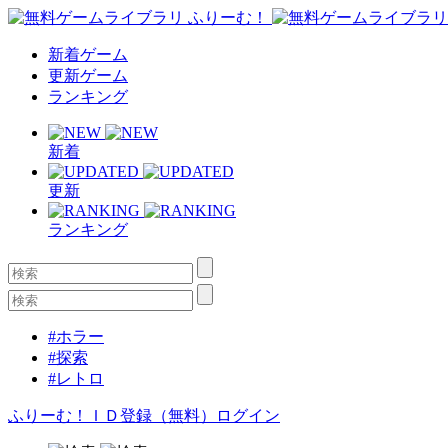
新着ゲーム
更新ゲーム
ランキング
新着
更新
ランキング
#ホラー
#探索
#レトロ
ふりーむ！ＩＤ登録（無料）
ログイン