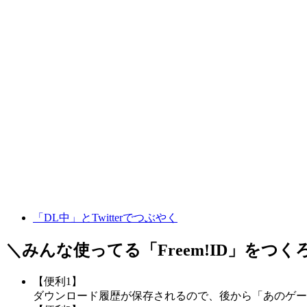
「DL中」とTwitterでつぶやく
＼みんな使ってる「
Freem!ID
」をつく
【便利1】
ダウンロード履歴が保存されるので、後から「あのゲー