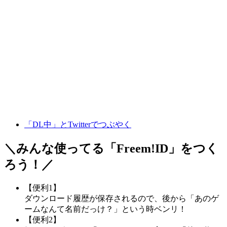
「DL中」とTwitterでつぶやく
＼みんな使ってる「
Freem!ID
」をつく
ろう！／
【便利1】
ダウンロード履歴が保存されるので、後から「あのゲ
ームなんて名前だっけ？」という時ベンリ！
【便利2】