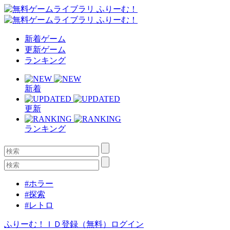
新着ゲーム
更新ゲーム
ランキング
新着
更新
ランキング
#ホラー
#探索
#レトロ
ふりーむ！ＩＤ登録（無料）
ログイン