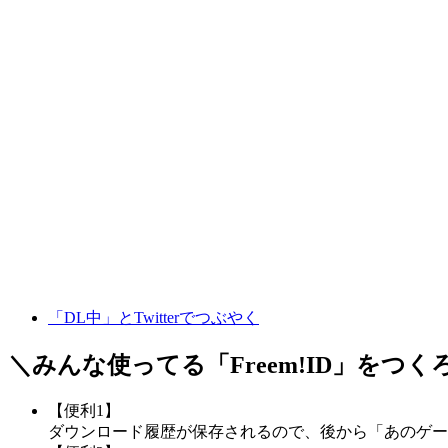
「DL中」とTwitterでつぶやく
＼みんな使ってる「
Freem!ID
」をつく
【便利1】
ダウンロード履歴が保存されるので、後から「あのゲー