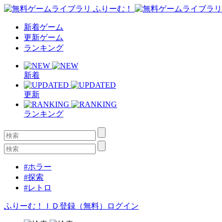
新着ゲーム
更新ゲーム
ランキング
新着
更新
ランキング
#ホラー
#探索
#レトロ
ふりーむ！ＩＤ登録（無料）
ログイン