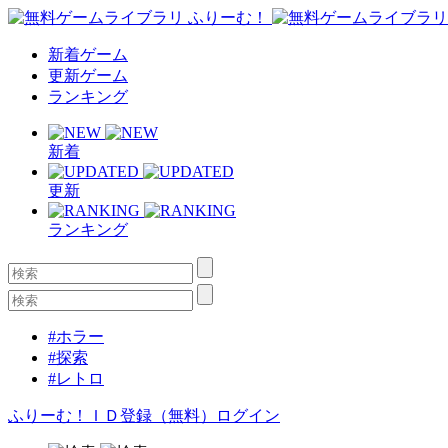
新着ゲーム
更新ゲーム
ランキング
新着
更新
ランキング
#ホラー
#探索
#レトロ
ふりーむ！ＩＤ登録（無料）
ログイン