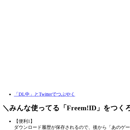
「DL中」とTwitterでつぶやく
＼みんな使ってる「
Freem!ID
」をつく
【便利1】
ダウンロード履歴が保存されるので、後から「あのゲー