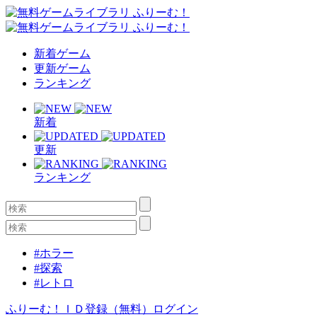
新着ゲーム
更新ゲーム
ランキング
新着
更新
ランキング
#ホラー
#探索
#レトロ
ふりーむ！ＩＤ登録（無料）
ログイン