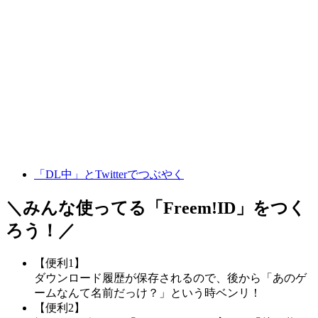
「DL中」とTwitterでつぶやく
＼みんな使ってる「
Freem!ID
」をつく
ろう！／
【便利1】
ダウンロード履歴が保存されるので、後から「あのゲ
ームなんて名前だっけ？」という時ベンリ！
【便利2】