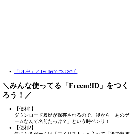
「DL中」とTwitterでつぶやく
＼みんな使ってる「
Freem!ID
」をつく
ろう！／
【便利1】
ダウンロード履歴が保存されるので、後から「あのゲ
ームなんて名前だっけ？」という時ベンリ！
【便利2】
気になるゲームは「マイリスト」へ入れて「後で遊ぼ