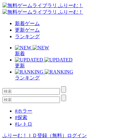
新着ゲーム
更新ゲーム
ランキング
新着
更新
ランキング
#ホラー
#探索
#レトロ
ふりーむ！ＩＤ登録（無料）
ログイン