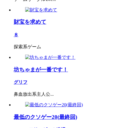
財宝を求めて
８
探索系ゲーム
坊ちゃまが一番です！
グリフ
鼻血放出系主人公...
最低のクソゲー20(最終回)