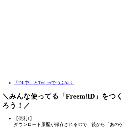
「DL中」とTwitterでつぶやく
＼みんな使ってる「
Freem!ID
」をつく
ろう！／
【便利1】
ダウンロード履歴が保存されるので、後から「あのゲ