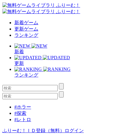
新着ゲーム
更新ゲーム
ランキング
新着
更新
ランキング
#ホラー
#探索
#レトロ
ふりーむ！ＩＤ登録（無料）
ログイン