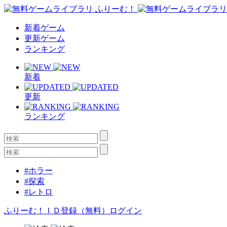
新着ゲーム
更新ゲーム
ランキング
新着
更新
ランキング
#ホラー
#探索
#レトロ
ふりーむ！ＩＤ登録（無料）
ログイン