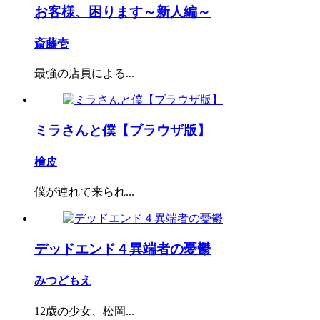
お客様、困ります～新人編～
斎藤壱
最強の店員による...
ミラさんと僕【ブラウザ版】
檜皮
僕が連れて来られ...
デッドエンド４異端者の憂鬱
みつどもえ
12歳の少女、松岡...