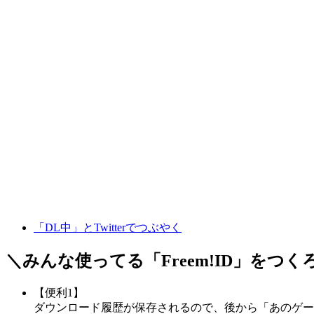
「DL中」とTwitterでつぶやく
＼みんな使ってる「
Freem!ID
」をつく
【便利1】
ダウンロード履歴が保存されるので、後から「あのゲー