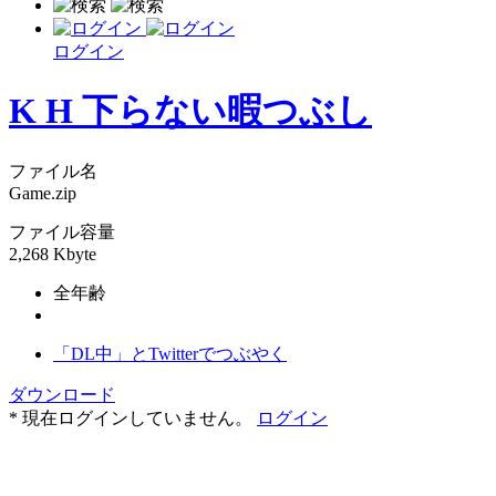
ログイン
K H 下らない暇つぶし
ファイル名
Game.zip
ファイル容量
2,268 Kbyte
全年齢
「DL中」とTwitterでつぶやく
ダウンロード
* 現在ログインしていません。
ログイン