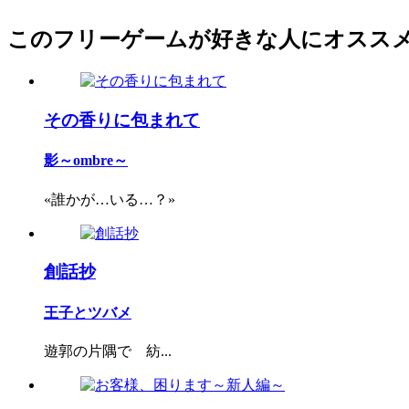
このフリーゲームが好きな人にオスス
その香りに包まれて
影～ombre～
«誰かが…いる…？»
創話抄
王子とツバメ
遊郭の片隅で 紡...