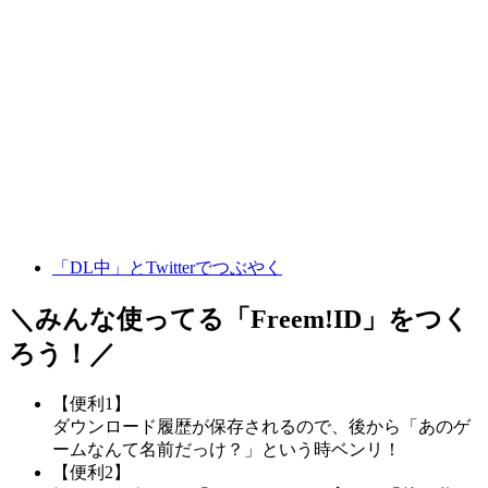
「DL中」とTwitterでつぶやく
＼みんな使ってる「
Freem!ID
」をつく
ろう！／
【便利1】
ダウンロード履歴が保存されるので、後から「あのゲ
ームなんて名前だっけ？」という時ベンリ！
【便利2】