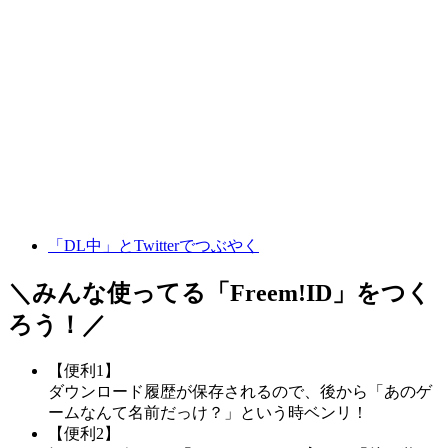
「DL中」とTwitterでつぶやく
＼みんな使ってる「
Freem!ID
」をつく
ろう！／
【便利1】
ダウンロード履歴が保存されるので、後から「あのゲ
ームなんて名前だっけ？」という時ベンリ！
【便利2】