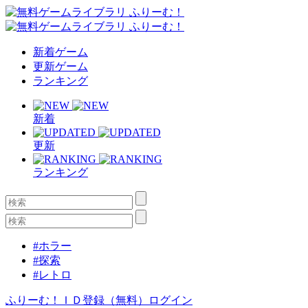
新着ゲーム
更新ゲーム
ランキング
新着
更新
ランキング
#ホラー
#探索
#レトロ
ふりーむ！ＩＤ登録（無料）
ログイン