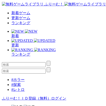
新着ゲーム
更新ゲーム
ランキング
新着
更新
ランキング
#ホラー
#探索
#レトロ
ふりーむ！ＩＤ登録（無料）
ログイン