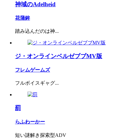
神域のAdelheid
花蒲鉾
踏み込んだのは神...
ジ・オンラインベルゼブブMV版
フレムゲームズ
フルボイスギャグ...
罰
らふわーかー
短い謎解き探索型ADV