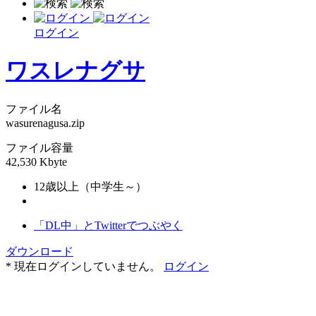
ログイン
ワスレナグサ
ファイル名
wasurenagusa.zip
ファイル容量
42,530 Kbyte
12歳以上（中学生～）
「DL中」とTwitterでつぶやく
ダウンロード
* 現在ログインしていません。
ログイン