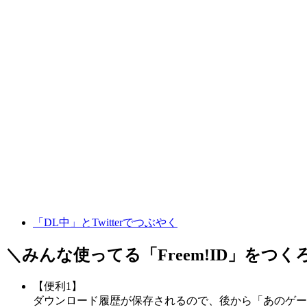
「DL中」とTwitterでつぶやく
＼みんな使ってる「
Freem!ID
」をつく
【便利1】
ダウンロード履歴が保存されるので、後から「あのゲー