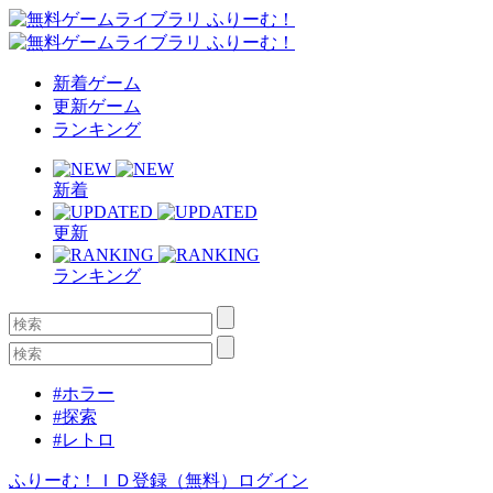
新着ゲーム
更新ゲーム
ランキング
新着
更新
ランキング
#ホラー
#探索
#レトロ
ふりーむ！ＩＤ登録（無料）
ログイン