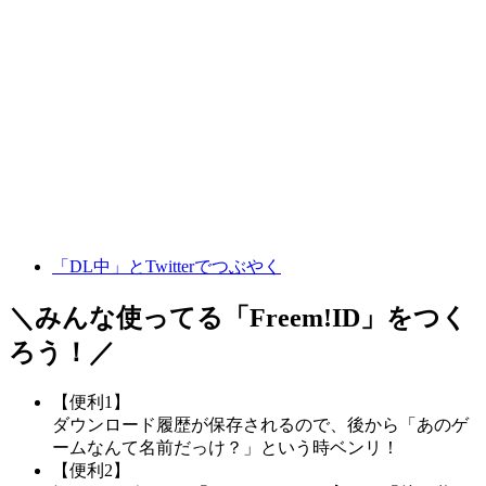
「DL中」とTwitterでつぶやく
＼みんな使ってる「
Freem!ID
」をつく
ろう！／
【便利1】
ダウンロード履歴が保存されるので、後から「あのゲ
ームなんて名前だっけ？」という時ベンリ！
【便利2】