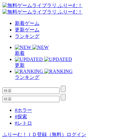
新着ゲーム
更新ゲーム
ランキング
新着
更新
ランキング
#ホラー
#探索
#レトロ
ふりーむ！ＩＤ登録（無料）
ログイン