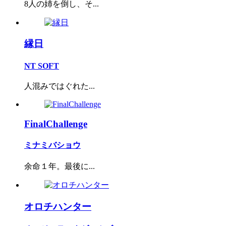
8人の姉を倒し、そ...
縁日
NT SOFT
人混みではぐれた...
FinalChallenge
ミナミバショウ
余命１年。最後に...
オロチハンター