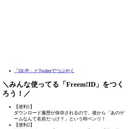
「DL中」とTwitterでつぶやく
＼みんな使ってる「
Freem!ID
」をつく
ろう！／
【便利1】
ダウンロード履歴が保存されるので、後から「あのゲ
ームなんて名前だっけ？」という時ベンリ！
【便利2】