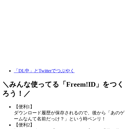
「DL中」とTwitterでつぶやく
＼みんな使ってる「
Freem!ID
」をつく
ろう！／
【便利1】
ダウンロード履歴が保存されるので、後から「あのゲ
ームなんて名前だっけ？」という時ベンリ！
【便利2】