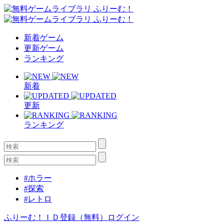
新着ゲーム
更新ゲーム
ランキング
新着
更新
ランキング
#ホラー
#探索
#レトロ
ふりーむ！ＩＤ登録（無料）
ログイン