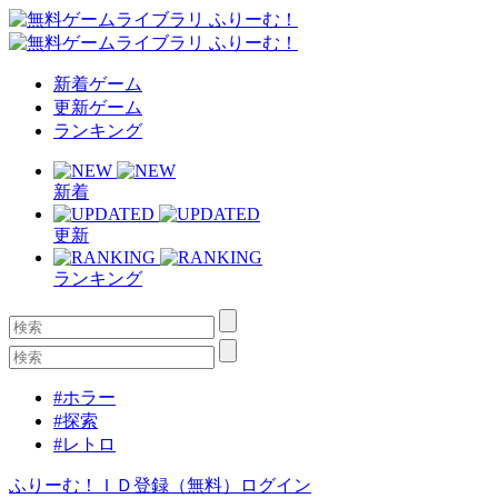
新着ゲーム
更新ゲーム
ランキング
新着
更新
ランキング
#ホラー
#探索
#レトロ
ふりーむ！ＩＤ登録（無料）
ログイン