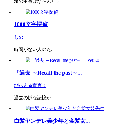
箱の中身はな〜んだ？
1000文字探偵
しの
時間がない人のた...
「過去 ～Recall the past～...
びぃえる宣言！
過去の嫌な記憶か...
白髪ヤンデレ美少年と金髪女...