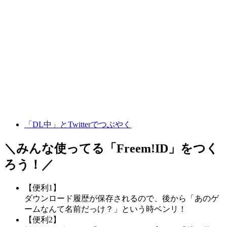
「DL中」とTwitterでつぶやく
＼みんな使ってる「
Freem!ID
」をつく
ろう！／
【便利1】
ダウンロード履歴が保存されるので、後から「あのゲ
ームなんて名前だっけ？」という時ベンリ！
【便利2】