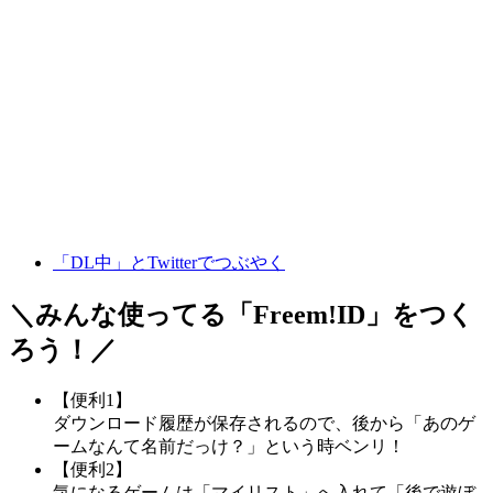
「DL中」とTwitterでつぶやく
＼みんな使ってる「
Freem!ID
」をつく
ろう！／
【便利1】
ダウンロード履歴が保存されるので、後から「あのゲ
ームなんて名前だっけ？」という時ベンリ！
【便利2】
気になるゲームは「マイリスト」へ入れて「後で遊ぼ