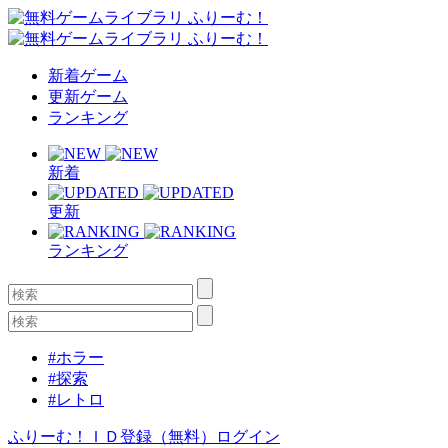
新着ゲーム
更新ゲーム
ランキング
新着
更新
ランキング
#ホラー
#探索
#レトロ
ふりーむ！ＩＤ登録（無料）
ログイン