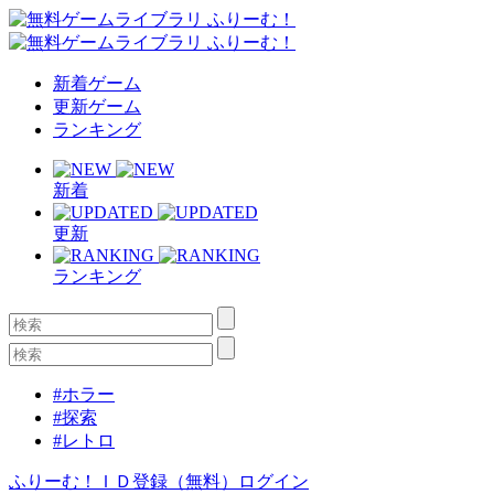
新着ゲーム
更新ゲーム
ランキング
新着
更新
ランキング
#ホラー
#探索
#レトロ
ふりーむ！ＩＤ登録（無料）
ログイン