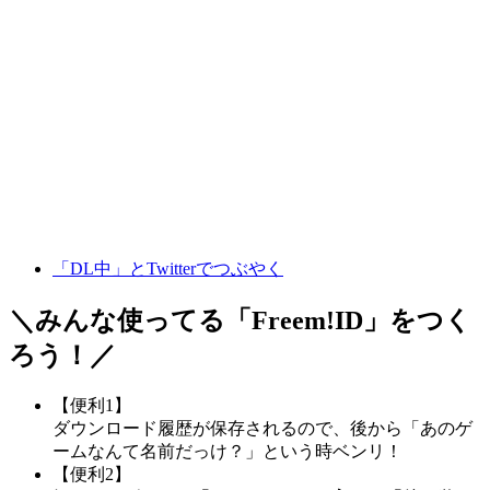
「DL中」とTwitterでつぶやく
＼みんな使ってる「
Freem!ID
」をつく
ろう！／
【便利1】
ダウンロード履歴が保存されるので、後から「あのゲ
ームなんて名前だっけ？」という時ベンリ！
【便利2】