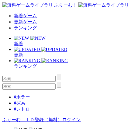
新着ゲーム
更新ゲーム
ランキング
新着
更新
ランキング
#ホラー
#探索
#レトロ
ふりーむ！ＩＤ登録（無料）
ログイン