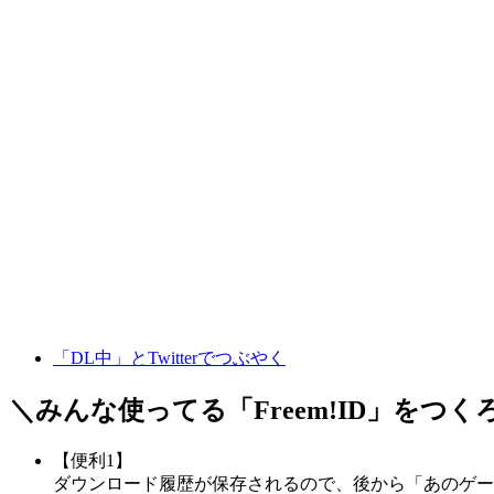
「DL中」とTwitterでつぶやく
＼みんな使ってる「
Freem!ID
」をつく
【便利1】
ダウンロード履歴が保存されるので、後から「あのゲー