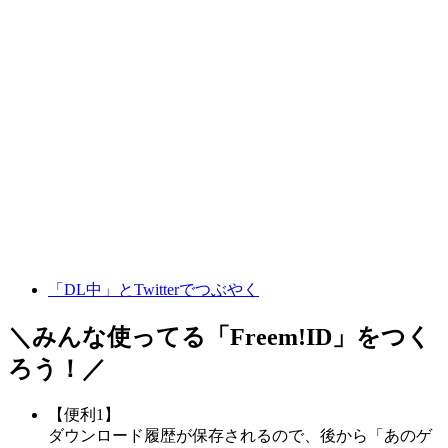
「DL中」とTwitterでつぶやく
＼みんな使ってる「
Freem!ID
」をつく
ろう！／
【便利1】
ダウンロード履歴が保存されるので、後から「あのゲ