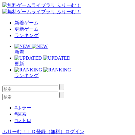
新着ゲーム
更新ゲーム
ランキング
新着
更新
ランキング
#ホラー
#探索
#レトロ
ふりーむ！ＩＤ登録（無料）
ログイン