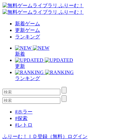
新着ゲーム
更新ゲーム
ランキング
新着
更新
ランキング
#ホラー
#探索
#レトロ
ふりーむ！ＩＤ登録（無料）
ログイン