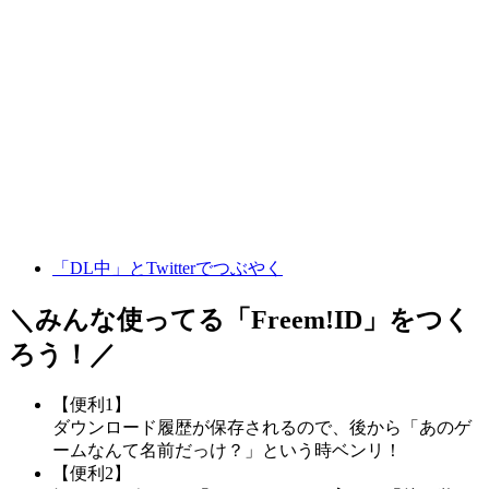
「DL中」とTwitterでつぶやく
＼みんな使ってる「
Freem!ID
」をつく
ろう！／
【便利1】
ダウンロード履歴が保存されるので、後から「あのゲ
ームなんて名前だっけ？」という時ベンリ！
【便利2】