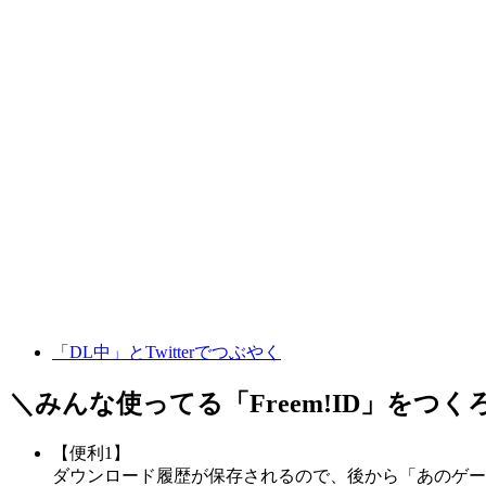
「DL中」とTwitterでつぶやく
＼みんな使ってる「
Freem!ID
」をつく
【便利1】
ダウンロード履歴が保存されるので、後から「あのゲー