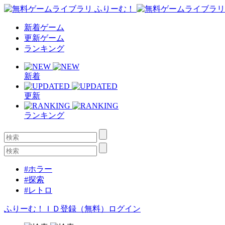
新着ゲーム
更新ゲーム
ランキング
新着
更新
ランキング
#ホラー
#探索
#レトロ
ふりーむ！ＩＤ登録（無料）
ログイン