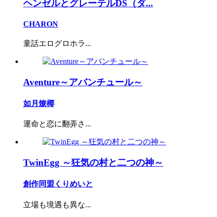
ヘンゼルとグレーテルDS（ダ...
CHARON
童話エログロホラ...
Aventure～アバンチュール～
如月燎椰
運命と恋に翻弄さ...
TwinEgg ～狂気の村と二つの神～
創作同盟くりめいと
立場も境遇も異な...