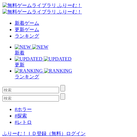
新着ゲーム
更新ゲーム
ランキング
新着
更新
ランキング
#ホラー
#探索
#レトロ
ふりーむ！ＩＤ登録（無料）
ログイン