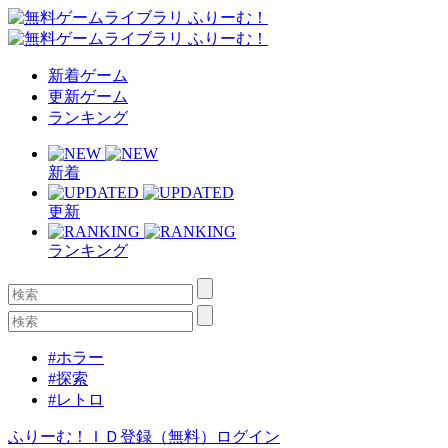
新着ゲーム
更新ゲーム
ランキング
新着
更新
ランキング
#ホラー
#探索
#レトロ
ふりーむ！ＩＤ登録（無料）
ログイン