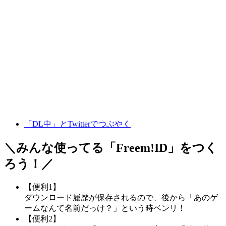
「DL中」とTwitterでつぶやく
＼みんな使ってる「
Freem!ID
」をつく
ろう！／
【便利1】
ダウンロード履歴が保存されるので、後から「あのゲ
ームなんて名前だっけ？」という時ベンリ！
【便利2】