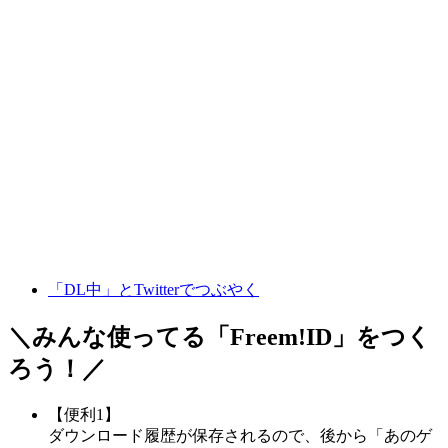
「DL中」とTwitterでつぶやく
＼みんな使ってる「
Freem!ID
」をつく
ろう！／
【便利1】
ダウンロード履歴が保存されるので、後から「あのゲ