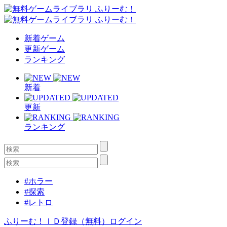
新着ゲーム
更新ゲーム
ランキング
新着
更新
ランキング
#ホラー
#探索
#レトロ
ふりーむ！ＩＤ登録（無料）
ログイン