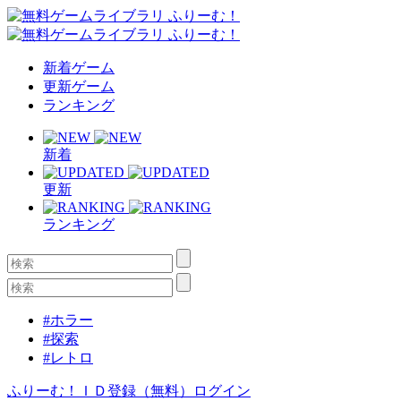
新着ゲーム
更新ゲーム
ランキング
新着
更新
ランキング
#ホラー
#探索
#レトロ
ふりーむ！ＩＤ登録（無料）
ログイン