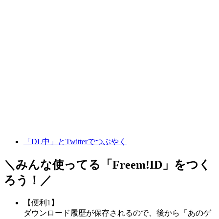
「DL中」とTwitterでつぶやく
＼みんな使ってる「
Freem!ID
」をつく
ろう！／
【便利1】
ダウンロード履歴が保存されるので、後から「あのゲ