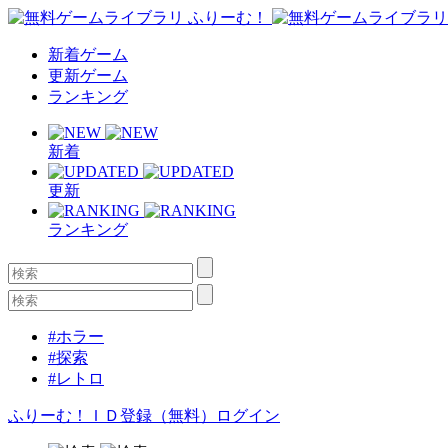
新着ゲーム
更新ゲーム
ランキング
新着
更新
ランキング
#ホラー
#探索
#レトロ
ふりーむ！ＩＤ登録（無料）
ログイン