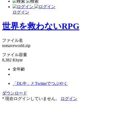
ログイン
世界を救わないRPG
ファイル名
notsaveworld.zip
ファイル容量
8,382 Kbyte
全年齢
「DL中」とTwitterでつぶやく
ダウンロード
* 現在ログインしていません。
ログイン