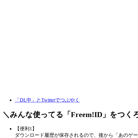
「DL中」とTwitterでつぶやく
＼みんな使ってる「
Freem!ID
」をつく
【便利1】
ダウンロード履歴が保存されるので、後から「あのゲー