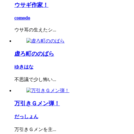
ウサギ作家！
comodo
ウサ耳の生えたシ...
虚ろ町ののばら
ゆきはな
不思議で少し怖い...
万引きＧメン弾！
だっしょん
万引きＧメンを主...