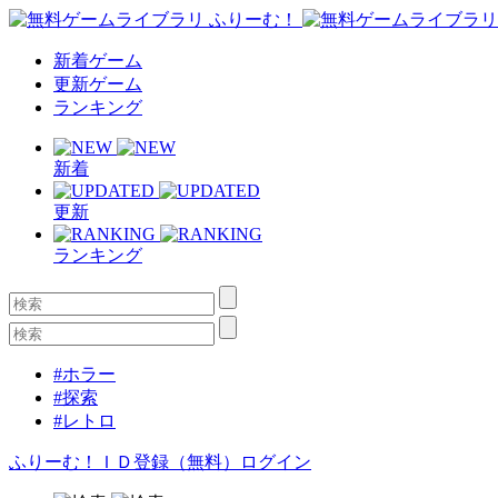
新着ゲーム
更新ゲーム
ランキング
新着
更新
ランキング
#ホラー
#探索
#レトロ
ふりーむ！ＩＤ登録（無料）
ログイン