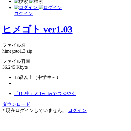
ログイン
ヒメゴト ver1.03
ファイル名
himegoto1.3.zip
ファイル容量
36,245 Kbyte
12歳以上（中学生～）
「DL中」とTwitterでつぶやく
ダウンロード
* 現在ログインしていません。
ログイン