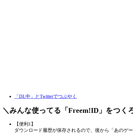
「DL中」とTwitterでつぶやく
＼みんな使ってる「
Freem!ID
」をつく
【便利1】
ダウンロード履歴が保存されるので、後から「あのゲー