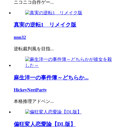
ニコニコ自作ゲー...
真実の逆転1 リメイク版
nnn32
逆転裁判風を目指...
麻生洋一の事件簿～どちらか...
HickeyNeetParty
本格推理アドベン...
偏狂変人恋愛論【DL版】