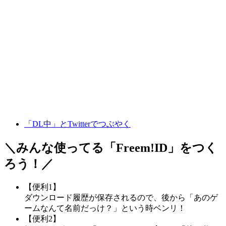
「DL中」とTwitterでつぶやく
＼みんな使ってる「
Freem!ID
」をつく
ろう！／
【便利1】
ダウンロード履歴が保存されるので、後から「あのゲ
ームなんて名前だっけ？」という時ベンリ！
【便利2】