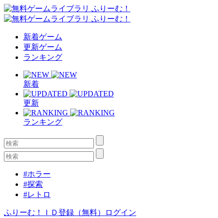
新着ゲーム
更新ゲーム
ランキング
新着
更新
ランキング
#ホラー
#探索
#レトロ
ふりーむ！ＩＤ登録（無料）
ログイン