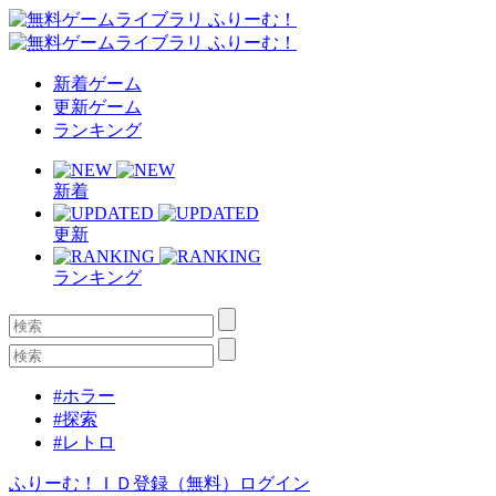
新着ゲーム
更新ゲーム
ランキング
新着
更新
ランキング
#ホラー
#探索
#レトロ
ふりーむ！ＩＤ登録（無料）
ログイン