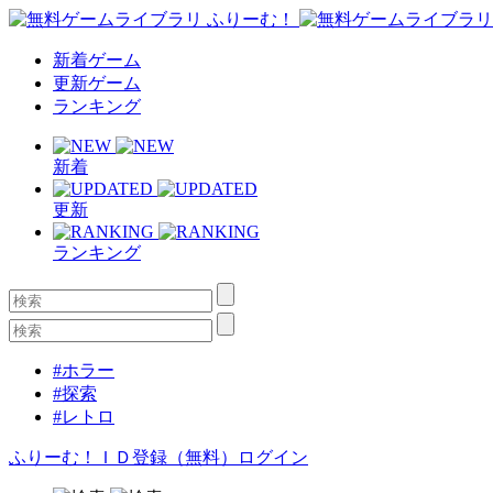
新着ゲーム
更新ゲーム
ランキング
新着
更新
ランキング
#ホラー
#探索
#レトロ
ふりーむ！ＩＤ登録（無料）
ログイン