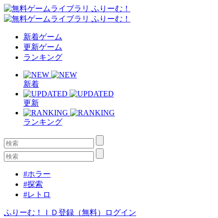
新着ゲーム
更新ゲーム
ランキング
新着
更新
ランキング
#ホラー
#探索
#レトロ
ふりーむ！ＩＤ登録（無料）
ログイン